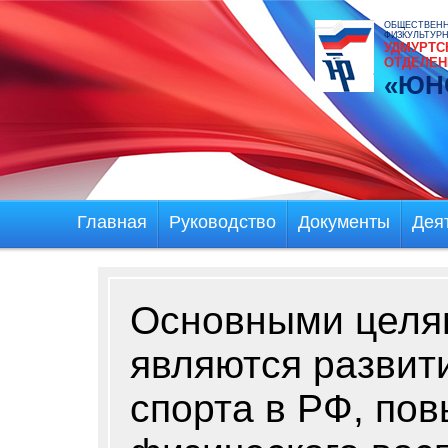
ОБЩЕСТВЕНН
ФИЗКУЛЬТУР
УДМУРТС
ОТДЕЛЕН
«ЮН
Главная
Руководство
Документы
Дея
Основными целя
являются развит
спорта в РФ, по