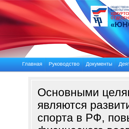
ОБЩЕСТВЕНН
ФИЗКУЛЬТУР
УДМУРТС
ОТДЕЛЕН
«ЮН
Главная
Руководство
Документы
Дея
Основными целя
являются развит
спорта в РФ, по