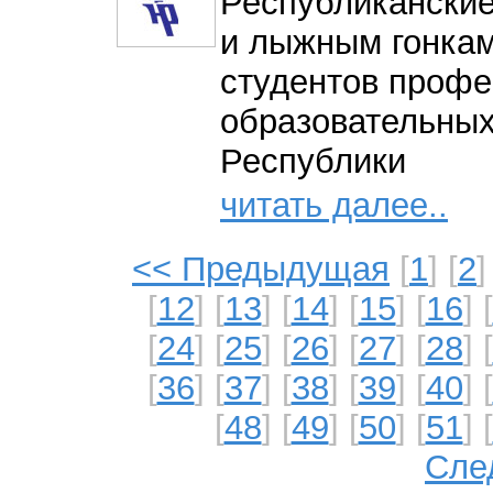
Республиканские
и лыжным гонкам
студентов проф
образовательных
Республики
читать далее..
<< Предыдущая
[
1
] [
2
]
[
12
] [
13
] [
14
] [
15
] [
16
] [
[
24
] [
25
] [
26
] [
27
] [
28
] [
[
36
] [
37
] [
38
] [
39
] [
40
] [
[
48
] [
49
] [
50
] [
51
] [
Сле